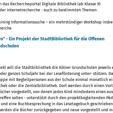
n das Rechercheportal Digitale Bibliothek (ab Klasse 9)
der Internetrecherche - auch zu bestimmten Themen
ining Informationssuche – ein mehrstündiger Workshop insbe
herche
n" - Ein Projekt der StadtBibliothek für die Offenen
ndschulen
ekt will die Stadtbibliothek die Kölner Grundschulen jeweils 
der ganzes Schuljahr bei der Leseförderung unter- stützen. D
uppe mit Begleitpersonen aus der Schule einmal monatlich e
thek oder die Zentralbibliothek. Dort werden durch einen Vorl
cher vorgestellt, von denen jedes Kind mindestens eines ausl
reffen sollen - unterstützt durch den projektbegleitenden Pä
 und eine Buchbesprechung in das Lesetagebuch geschrieben
werden die Bücher zurückgegeben und neue vorgestellt und