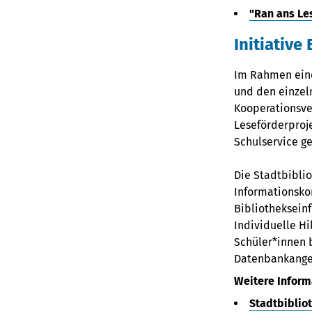
"Ran ans Le
Initiativ
Im Rahmen eine
und den einzeln
Kooperationsve
Leseförderproje
Schulservice ge
Die Stadtbibli
Informationsko
Bibliotheksein
Individuelle H
Schüler*innen 
Datenbankange
Weitere Informa
Stadtbibliot