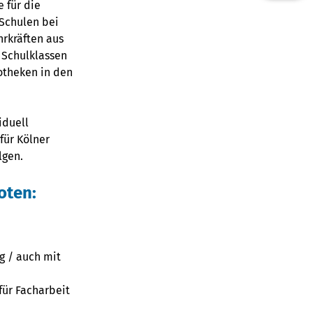
 für die
 Schulen bei
rkräften aus
 Schulklassen
iotheken in den
iduell
für Kölner
lgen.
oten:
g / auch mit
für Facharbeit