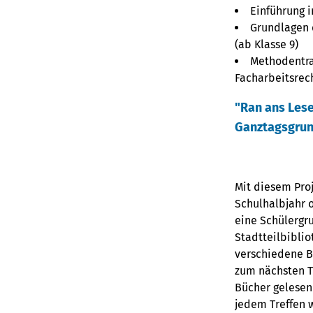
Einführung i
Grundlagen 
(ab Klasse 9)
Methodentra
Facharbeitsrec
"Ran ans Lese
Ganztagsgru
Mit diesem Proj
Schulhalbjahr o
eine Schülergr
Stadtteilbiblio
verschiedene Bü
zum nächsten T
Bücher gelesen
jedem Treffen 