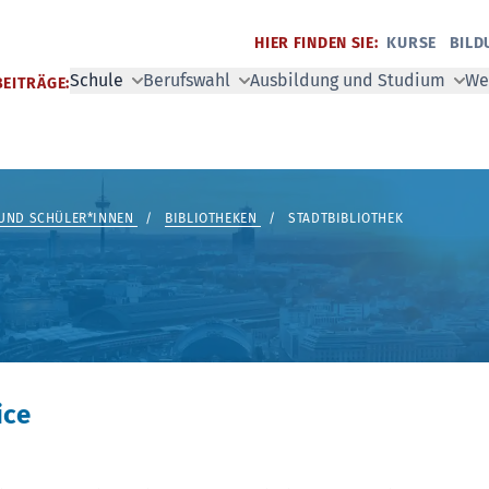
HIER FINDEN SIE:
KURSE
BILD
Schule
Berufswahl
Ausbildung und Studium
We
BEITRÄGE:
UND SCHÜLER*INNEN
/
BIBLIOTHEKEN
/
STADTBIBLIOTHEK
ice