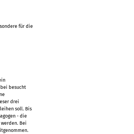
sondere für die
ein
abei besucht
ine
eser drei
eihen soll. Bis
dagogen - die
 werden. Bei
 mitgenommen.