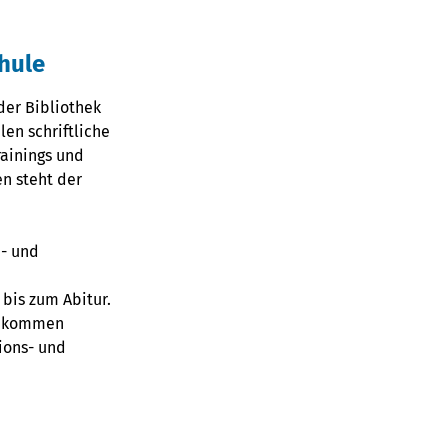
chule
er Bibliothek
len schriftliche
ainings und
n steht der
n- und
bis zum Abitur.
 bekommen
ions- und